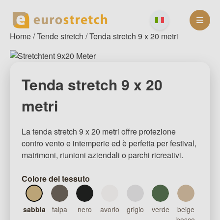
Skip
to
content
Home
/
Tende stretch
/ Tenda stretch 9 x 20 metri
Tenda stretch 9 x 20
metri
La tenda stretch 9 x 20 metri offre protezione
contro vento e intemperie ed è perfetta per festival,
matrimoni, riunioni aziendali o parchi ricreativi.
Colore del tessuto
sabbia
talpa
nero
avorio
grigio
verde
beige
bosco