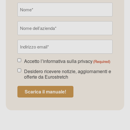
Nome
(Required)
Nome
dell’azienda
Indirizzo
e-
mail
(Required)
Accetto l’
informativa sulla privacy
Accetto
(Required)
la
Desidero ricevere notizie, aggiornamenti e
Accetto
newsletter
(Required)
offerte da Eurostretch
la
newsletter
Scarica il manuale!