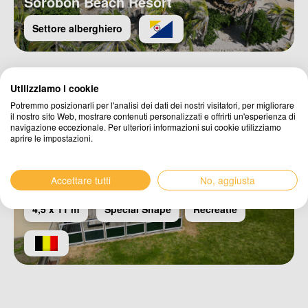
Sorobon Beach Resort
Settore alberghiero
Utilizziamo i cookie
Potremmo posizionarli per l'analisi dei dati dei nostri visitatori, per migliorare
il nostro sito Web, mostrare contenuti personalizzati e offrirti un'esperienza di
navigazione eccezionale. Per ulteriori informazioni sui cookie utilizziamo
aprire le impostazioni.
Fattoria vacanze Langhof
Accettare tutti
No, aggiusta
4,5 x 11 m
Special Shape
Recreatie