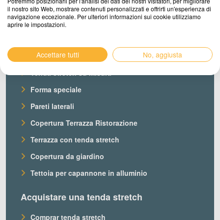
Potremmo posizionarli per l'analisi dei dati dei nostri visitatori, per migliorare
il nostro sito Web, mostrare contenuti personalizzati e offrirti un'esperienza di
navigazione eccezionale. Per ulteriori informazioni sui cookie utilizziamo
aprire le impostazioni.
Prodotti
Accettare tutti
No, aggiusta
Le nostre tende stretch
Tenda stretch su misura
Forma speciale
Pareti laterali
Copertura Terrazza Ristorazione
Terrazza con tenda stretch
Copertura da giardino
Tettoia per capannone in alluminio
Acquistare una tenda stretch
Comprar tenda stretch