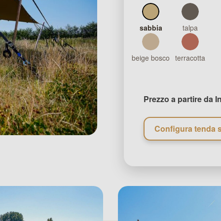
sabbia
talpa
beige bosco
terracotta
Prezzo a partire da
I
Configura tenda s