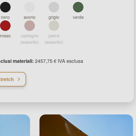
nero
avorio
grigio
verde
rosso
castagno
pietra
(esaurito)
(esaurito)
nclusi materiali:
2457,75 € IVA esclusa
tretch