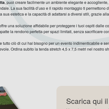
tta
, puoi creare facilmente un ambiente elegante e accogliente, 
ale. La sua facilità d’uso e il rapido montaggio ti permettono di
 sua estetica e la capacità di adattarsi a diversi stili, grazie all
 offre una soluzione affidabile per proteggere i tuoi ospiti dalle 
atte la rendono perfetta per spazi limitati, senza sacrificare c
fre tutto ciò di cui hai bisogno per un evento indimenticabile e 
ole. Ordina subito la tenda stretch 4,5 x 7,5 metri nel nostro s
Scarica qui i