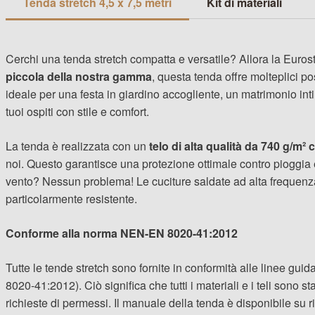
Tenda stretch 4,5 x 7,5 metri
Kit di materiali
Cerchi una tenda stretch compatta e versatile? Allora la Eurostr
piccola della nostra gamma
, questa tenda offre molteplici po
ideale per una festa in giardino accogliente, un matrimonio int
tuoi ospiti con stile e comfort.
La tenda è realizzata con un
telo di alta qualità da 740 g/m²
noi. Questo garantisce una protezione ottimale contro pioggia 
vento? Nessun problema! Le cuciture saldate ad alta frequen
particolarmente resistente.
Conforme alla norma NEN-EN 8020-41:2012
Tutte le tende stretch sono fornite in conformità alle linee g
8020-41:2012). Ciò significa che tutti i materiali e i teli sono stat
richieste di permessi. Il manuale della tenda è disponibile su ri