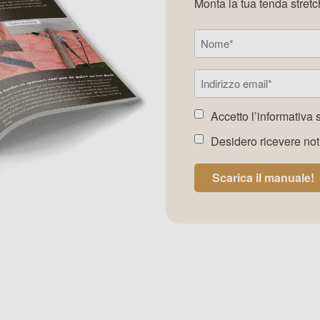
Monta la tua tenda stretc
Nome
(Required)
Indirizzo
e-
mail
(Required)
Accetto l’
informativa 
Accetto
la
Desidero ricevere not
Accetto
newsletter
(Required)
la
newsletter
Scarica il manuale!