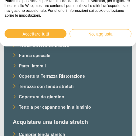
Potremmo posizionarli per l'analisi dei dati dei nostri visitatori, per migliorare
il nostro sito Web, mostrare contenuti personalizzati e offrirti un'esperienza di
navigazione eccezionale. Per ulteriori informazioni sui cookie utilizziamo
aprire le impostazioni.
Prodotti
Accettare tutti
No, aggiusta
Le nostre tende stretch
Tenda stretch su misura
Forma speciale
Pareti laterali
Copertura Terrazza Ristorazione
Terrazza con tenda stretch
Copertura da giardino
Tettoia per capannone in alluminio
Acquistare una tenda stretch
Comprar tenda stretch